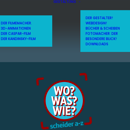
GESTALTUNG
DER GESTALTER!
DER FILMEMACHER.
WEBDESIGN!
3D-ANIMATIONEN
BÜCHER & SCHEIBEN
DER CASPAR-FILM
FOTOMACHER: DER
DER KANDINSKY-FILM
BESONDERE BLICK!
DOWNLOADS