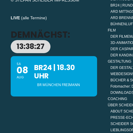
© STEFAN SCHEIDER
IMPRESSUM
BR24 | RUN
ARD MITTAGS
LIVE
(
alle Termine
)
ARD BRENN
BÜHNENLUF
FILM
DEMNÄCHST:
DER FILMEM
3D-ANIMATI
13:38:27
DER CASPAR
DER KANDIN
GESTALTUNG
SA
BR24 | 18.30
08
DER GESTAL
UHR
WEBDESIGN!
AUG
BÜCHER & S
BR MÜNCHEN FREIMANN
Fotomacher: D
DOWNLOAD
COACHING
ÜBER SCHEID
ABOUT SCH
PRESSE-EC
SCHEIDER S
LIEBLINGSO