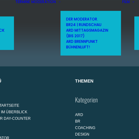
TERMINE
MODERATION
FILM
DER MODERATOR.
BR24 | RUNDSCHAU
ICK
ARD MITTAGSMAGAZIN
(BIS 2017)
ARD BRENNPUNKT
BÜHNENLUFT!
Ü
THEMEN
Kategorien
TARTSEITE
 IM ÜBERBLICK
ARD
AR DAY-COUNTER
BR
COACHING
DESIGN
ATOR.