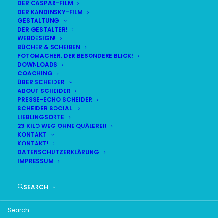
DER CASPAR-FILM
DER KANDINSKY-FILM
LIVE
(
alle Termine
)
GESTALTUNG
DER GESTALTER!
WEBDESIGN!
DEMNÄCHST:
11:56:05
BÜCHER & SCHEIBEN
FOTOMACHER: DER BESONDERE BLICK!
DOWNLOADS
COACHING
FR
BR24 | 18.30 UHR
ÜBER SCHEIDER
07
ABOUT SCHEIDER
BR MÜNCHEN FREIMANN
PRESSE-ECHO SCHEIDER
AUG
SCHEIDER SOCIAL!
LIEBLINGSORTE
23 KILO WEG OHNE QUÄLEREI!
KONTAKT
KONTAKT!
HAUPTMENÜ
DATENSCHUTZERKLÄRUNG
IMPRESSUM
HOME
SEARCH
SCHEIDER STARTSEITE
ALLE SEITEN IM ÜBERBLICK
UKRAINE WAR DAY-COUNTER