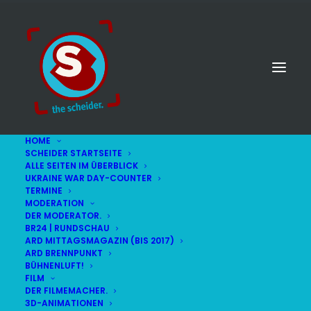
HOME
SCHEIDER STARTSEITE
ALLE SEITEN IM ÜBERBLICK
UKRAINE WAR DAY-COUNTER
TERMINE
MODERATION
DER MODERATOR.
BR24 | RUNDSCHAU
ARD MITTAGSMAGAZIN (BIS 2017)
ARD BRENNPUNKT
BÜHNENLUFT!
FILM
DER FILMEMACHER.
© STEFAN SCHEIDER
IMPRESSUM
3D-ANIMATIONEN