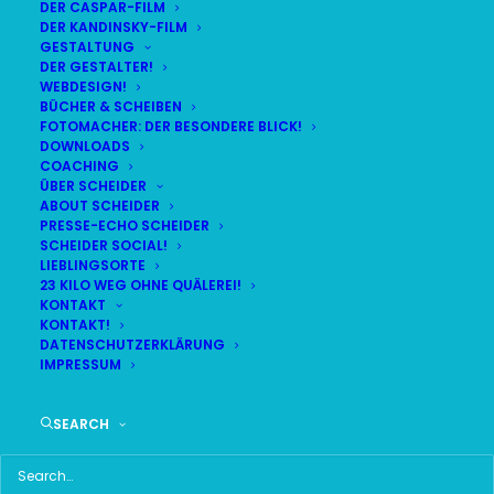
DER CASPAR-FILM
DER KANDINSKY-FILM
LIVE
(
alle Termine
)
GESTALTUNG
DER GESTALTER!
WEBDESIGN!
DEMNÄCHST:
12:58:32
BÜCHER & SCHEIBEN
FOTOMACHER: DER BESONDERE BLICK!
DOWNLOADS
COACHING
SA
BR24 | 18.30 UHR
ÜBER SCHEIDER
08
ABOUT SCHEIDER
BR MÜNCHEN FREIMANN
PRESSE-ECHO SCHEIDER
AUG
SCHEIDER SOCIAL!
LIEBLINGSORTE
23 KILO WEG OHNE QUÄLEREI!
KONTAKT
KONTAKT!
HAUPTMENÜ
DATENSCHUTZERKLÄRUNG
IMPRESSUM
HOME
SEARCH
SCHEIDER STARTSEITE
ALLE SEITEN IM ÜBERBLICK
UKRAINE WAR DAY-COUNTER