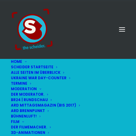
HOME
SCHEIDER STARTSEITE
ALLE SEITEN IM ÜBERBLICK
UKRAINE WAR DAY-COUNTER
TERMINE
MODERATION
DER MODERATOR.
BR24 | RUNDSCHAU
ARD MITTAGSMAGAZIN (BIS 2017)
ARD BRENNPUNKT
BÜHNENLUFT!
FILM
DER FILMEMACHER.
© STEFAN SCHEIDER
IMPRESSUM
3D-ANIMATIONEN