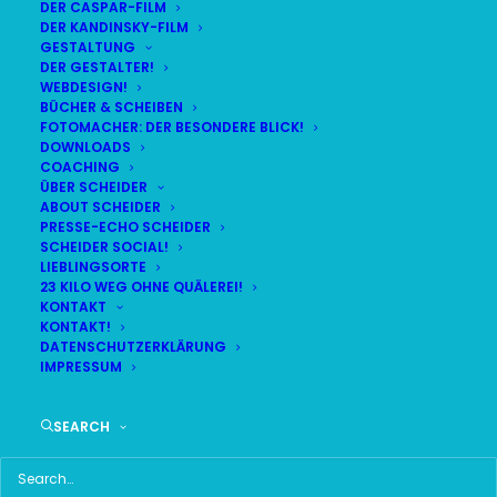
DER CASPAR-FILM
DER KANDINSKY-FILM
LIVE
(
alle Termine
)
GESTALTUNG
DER GESTALTER!
WEBDESIGN!
DEMNÄCHST:
3:04:41
BÜCHER & SCHEIBEN
FOTOMACHER: DER BESONDERE BLICK!
DOWNLOADS
COACHING
FR
BR24 | 18.30 UHR
ÜBER SCHEIDER
07
ABOUT SCHEIDER
BR MÜNCHEN FREIMANN
PRESSE-ECHO SCHEIDER
AUG
SCHEIDER SOCIAL!
LIEBLINGSORTE
23 KILO WEG OHNE QUÄLEREI!
KONTAKT
KONTAKT!
HAUPTMENÜ
DATENSCHUTZERKLÄRUNG
IMPRESSUM
HOME
SEARCH
SCHEIDER STARTSEITE
ALLE SEITEN IM ÜBERBLICK
UKRAINE WAR DAY-COUNTER