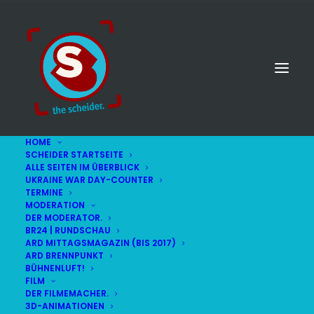
HOME
SCHEIDER STARTSEITE
ALLE SEITEN IM ÜBERBLICK
UKRAINE WAR DAY-COUNTER
TERMINE
MODERATION
DER MODERATOR.
BR24 | RUNDSCHAU
ARD MITTAGSMAGAZIN (BIS 2017)
ARD BRENNPUNKT
BÜHNENLUFT!
FILM
DER FILMEMACHER.
© STEFAN SCHEIDER
IMPRESSUM
3D-ANIMATIONEN