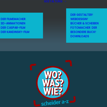
GESTALTUNG
DER GESTALTER!
DER FILMEMACHER.
WEBDESIGN!
3D-ANIMATIONEN
BÜCHER & SCHEIBEN
DER CASPAR-FILM
FOTOMACHER: DER
DER KANDINSKY-FILM
BESONDERE BLICK!
DOWNLOADS