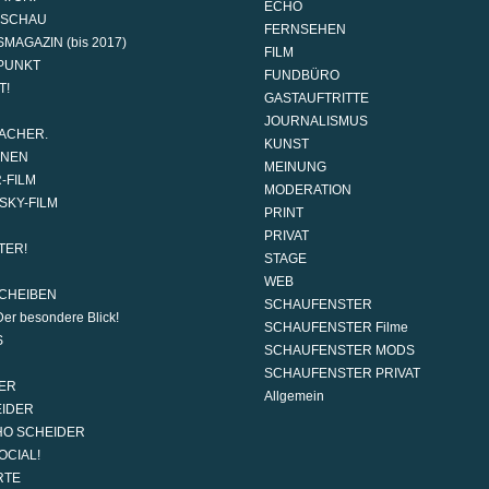
ECHO
DSCHAU
FERNSEHEN
MAGAZIN (bis 2017)
FILM
PUNKT
FUNDBÜRO
T!
GASTAUFTRITTE
JOURNALISMUS
ACHER.
KUNST
ONEN
MEINUNG
-FILM
MODERATION
SKY-FILM
PRINT
PRIVAT
TER!
STAGE
WEB
CHEIBEN
SCHAUFENSTER
er besondere Blick!
SCHAUFENSTER Filme
S
SCHAUFENSTER MODS
SCHAUFENSTER PRIVAT
ER
Allgemein
EIDER
HO SCHEIDER
OCIAL!
RTE