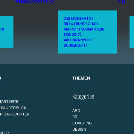
TERMINE
MODERATION
FILM
DER MODERATOR.
BR24 | RUNDSCHAU
ICK
ARD MITTAGSMAGAZIN
(BIS 2017)
ARD BRENNPUNKT
BÜHNENLUFT!
Ü
THEMEN
Kategorien
TARTSEITE
 IM ÜBERBLICK
ARD
AR DAY-COUNTER
BR
COACHING
DESIGN
ATOR.