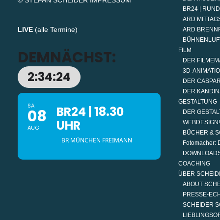
© STEFAN SCHEIDER
IMPRESSUM
BR24 | RUN
ARD MITTAGS
LIVE
(
alle Termine
)
ARD BRENN
BÜHNENLUF
FILM
DEMNÄCHST:
DER FILMEM
3D-ANIMATI
2:34:24
DER CASPAR
DER KANDIN
GESTALTUNG
SA
BR24 | 18.30
08
DER GESTAL
UHR
WEBDESIGN!
AUG
BÜCHER & S
BR MÜNCHEN FREIMANN
Fotomacher: D
DOWNLOAD
COACHING
ÜBER SCHEID
ABOUT SCH
PRESSE-EC
SCHEIDER S
LIEBLINGSO