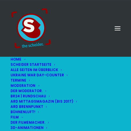
HOME
SCHEIDER STARTSEITE
ALLE SEITEN IM ÜBERBLICK
UKRAINE WAR DAY-COUNTER
TERMINE
MODERATION
DER MODERATOR.
BR24 | RUNDSCHAU
ARD MITTAGSMAGAZIN (BIS 2017)
ARD BRENNPUNKT
BÜHNENLUFT!
FILM
DER FILMEMACHER.
© STEFAN SCHEIDER
IMPRESSUM
3D-ANIMATIONEN