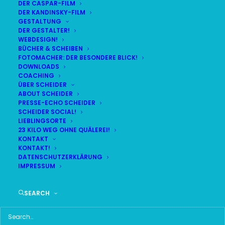
DER CASPAR-FILM
DER KANDINSKY-FILM
LIVE
(
alle Termine
)
GESTALTUNG
DER GESTALTER!
WEBDESIGN!
DEMNÄCHST:
18:46:54
BÜCHER & SCHEIBEN
FOTOMACHER: DER BESONDERE BLICK!
DOWNLOADS
COACHING
SO
BR24 | 18.30 UHR
ÜBER SCHEIDER
09
ABOUT SCHEIDER
BR MÜNCHEN FREIMANN
PRESSE-ECHO SCHEIDER
AUG
SCHEIDER SOCIAL!
LIEBLINGSORTE
23 KILO WEG OHNE QUÄLEREI!
KONTAKT
KONTAKT!
HAUPTMENÜ
DATENSCHUTZERKLÄRUNG
IMPRESSUM
HOME
SEARCH
SCHEIDER STARTSEITE
ALLE SEITEN IM ÜBERBLICK
UKRAINE WAR DAY-COUNTER