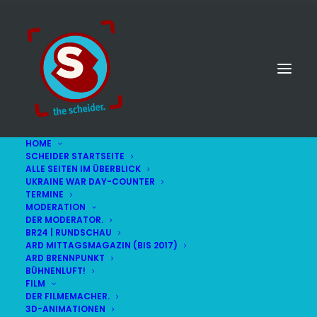
HOME
SCHEIDER STARTSEITE
ALLE SEITEN IM ÜBERBLICK
UKRAINE WAR DAY-COUNTER
TERMINE
MODERATION
DER MODERATOR.
BR24 | RUNDSCHAU
ARD MITTAGSMAGAZIN (BIS 2017)
ARD BRENNPUNKT
BÜHNENLUFT!
FILM
DER FILMEMACHER.
© STEFAN SCHEIDER
IMPRESSUM
3D-ANIMATIONEN