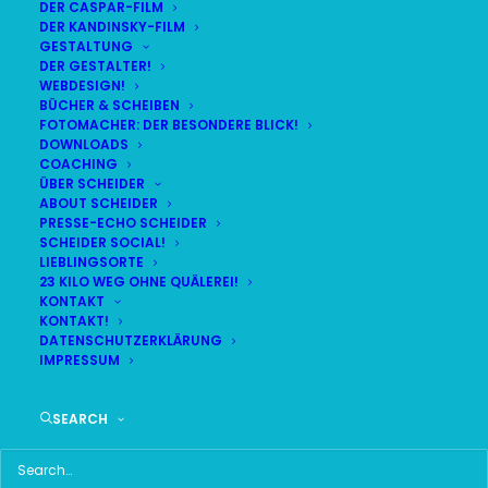
DER CASPAR-FILM
DER KANDINSKY-FILM
LIVE
(
alle Termine
)
GESTALTUNG
DER GESTALTER!
WEBDESIGN!
DEMNÄCHST:
12:52:21
BÜCHER & SCHEIBEN
FOTOMACHER: DER BESONDERE BLICK!
DOWNLOADS
COACHING
SA
BR24 | 18.30 UHR
ÜBER SCHEIDER
08
ABOUT SCHEIDER
BR MÜNCHEN FREIMANN
PRESSE-ECHO SCHEIDER
AUG
SCHEIDER SOCIAL!
LIEBLINGSORTE
23 KILO WEG OHNE QUÄLEREI!
KONTAKT
KONTAKT!
HAUPTMENÜ
DATENSCHUTZERKLÄRUNG
IMPRESSUM
HOME
SEARCH
SCHEIDER STARTSEITE
ALLE SEITEN IM ÜBERBLICK
UKRAINE WAR DAY-COUNTER