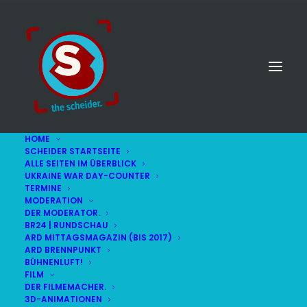
HOME
SCHEIDER STARTSEITE
ALLE SEITEN IM ÜBERBLICK
UKRAINE WAR DAY-COUNTER
TERMINE
MODERATION
DER MODERATOR.
BR24 | RUNDSCHAU
ARD MITTAGSMAGAZIN (BIS 2017)
ARD BRENNPUNKT
BÜHNENLUFT!
FILM
DER FILMEMACHER.
© STEFAN SCHEIDER
IMPRESSUM
3D-ANIMATIONEN