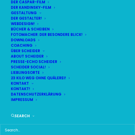
DER CASPAR-FILM
DER KANDINSKY-FILM
LIVE
(
alle Termine
)
GESTALTUNG
DER GESTALTER!
WEBDESIGN!
DEMNÄCHST:
18:38:13
BÜCHER & SCHEIBEN
FOTOMACHER: DER BESONDERE BLICK!
DOWNLOADS
COACHING
SO
BR24 | 18.30 UHR
ÜBER SCHEIDER
09
ABOUT SCHEIDER
BR MÜNCHEN FREIMANN
PRESSE-ECHO SCHEIDER
AUG
SCHEIDER SOCIAL!
LIEBLINGSORTE
23 KILO WEG OHNE QUÄLEREI!
KONTAKT
KONTAKT!
HAUPTMENÜ
DATENSCHUTZERKLÄRUNG
IMPRESSUM
HOME
SEARCH
SCHEIDER STARTSEITE
ALLE SEITEN IM ÜBERBLICK
UKRAINE WAR DAY-COUNTER