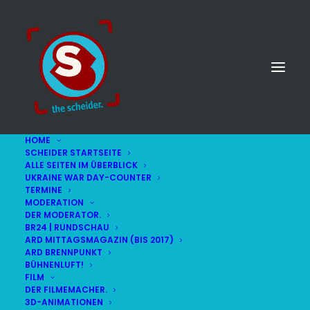
HOME
SCHEIDER STARTSEITE
ALLE SEITEN IM ÜBERBLICK
UKRAINE WAR DAY-COUNTER
TERMINE
MODERATION
DER MODERATOR.
BR24 | RUNDSCHAU
ARD MITTAGSMAGAZIN (BIS 2017)
ARD BRENNPUNKT
BÜHNENLUFT!
FILM
DER FILMEMACHER.
© STEFAN SCHEIDER
IMPRESSUM
3D-ANIMATIONEN