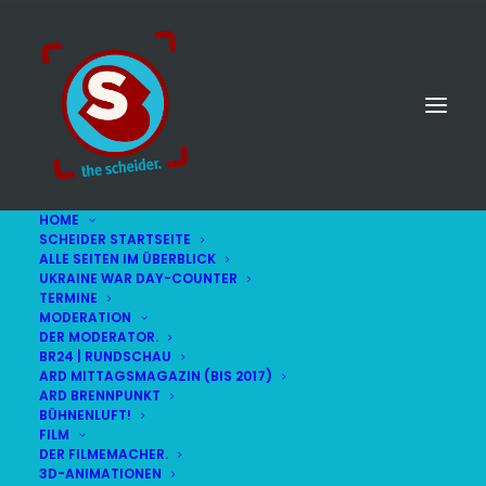
HOME
SCHEIDER STARTSEITE
ALLE SEITEN IM ÜBERBLICK
UKRAINE WAR DAY-COUNTER
TERMINE
MODERATION
DER MODERATOR.
BR24 | RUNDSCHAU
ARD MITTAGSMAGAZIN (BIS 2017)
ARD BRENNPUNKT
BÜHNENLUFT!
FILM
DER FILMEMACHER.
© STEFAN SCHEIDER
IMPRESSUM
3D-ANIMATIONEN