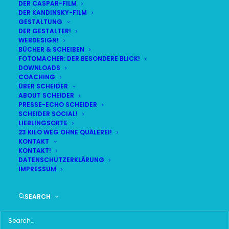
DER CASPAR-FILM
DER KANDINSKY-FILM
LIVE
(
alle Termine
)
GESTALTUNG
DER GESTALTER!
WEBDESIGN!
DEMNÄCHST:
13:52:22
BÜCHER & SCHEIBEN
FOTOMACHER: DER BESONDERE BLICK!
DOWNLOADS
COACHING
SA
BR24 | 18.30 UHR
ÜBER SCHEIDER
08
ABOUT SCHEIDER
BR MÜNCHEN FREIMANN
PRESSE-ECHO SCHEIDER
AUG
SCHEIDER SOCIAL!
LIEBLINGSORTE
23 KILO WEG OHNE QUÄLEREI!
KONTAKT
KONTAKT!
HAUPTMENÜ
DATENSCHUTZERKLÄRUNG
IMPRESSUM
HOME
SEARCH
SCHEIDER STARTSEITE
ALLE SEITEN IM ÜBERBLICK
UKRAINE WAR DAY-COUNTER