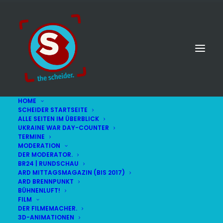
HOME
SCHEIDER STARTSEITE
ALLE SEITEN IM ÜBERBLICK
UKRAINE WAR DAY-COUNTER
TERMINE
MODERATION
DER MODERATOR.
BR24 | RUNDSCHAU
ARD MITTAGSMAGAZIN (BIS 2017)
ARD BRENNPUNKT
BÜHNENLUFT!
FILM
DER FILMEMACHER.
© STEFAN SCHEIDER
IMPRESSUM
3D-ANIMATIONEN