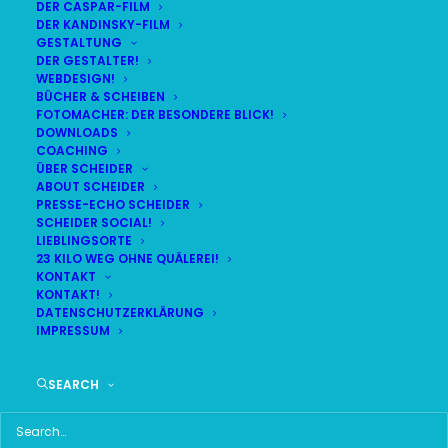
DER CASPAR-FILM
DER KANDINSKY-FILM
LIVE
(
alle Termine
)
GESTALTUNG
DER GESTALTER!
WEBDESIGN!
DEMNÄCHST:
BÜCHER & SCHEIBEN
FOTOMACHER: DER BESONDERE BLICK!
10 Tage 23:45:56
DOWNLOADS
COACHING
ÜBER SCHEIDER
ABOUT SCHEIDER
MO
BR24 | 18.30 UHR
PRESSE-ECHO SCHEIDER
17
SCHEIDER SOCIAL!
BR MÜNCHEN FREIMANN
LIEBLINGSORTE
AUG
23 KILO WEG OHNE QUÄLEREI!
KONTAKT
KONTAKT!
DATENSCHUTZERKLÄRUNG
IMPRESSUM
HAUPTMENÜ
SEARCH
HOME
SCHEIDER STARTSEITE
ALLE SEITEN IM ÜBERBLICK