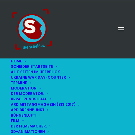
HOME
SCHEIDER STARTSEITE
ALLE SEITEN IM ÜBERBLICK
UKRAINE WAR DAY-COUNTER
TERMINE
MODERATION
DER MODERATOR.
2009
BR24 | RUNDSCHAU
ARD MITTAGSMAGAZIN (BIS 2017)
ARD BRENNPUNKT
BÜHNENLUFT!
FILM
DER FILMEMACHER.
3D-ANIMATIONEN