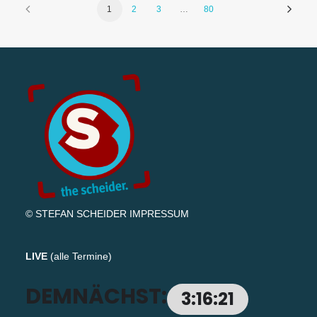
1
2
3
…
80
© STEFAN SCHEIDER
IMPRESSUM
LIVE
(
alle Termine
)
DEMNÄCHST:
3:16:20