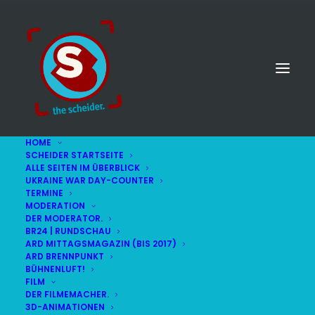
HOME
SCHEIDER STARTSEITE
ALLE SEITEN IM ÜBERBLICK
UKRAINE WAR DAY-COUNTER
TERMINE
MODERATION
DER MODERATOR.
911
BR24 | RUNDSCHAU
ARD MITTAGSMAGAZIN (BIS 2017)
ARD BRENNPUNKT
BÜHNENLUFT!
FILM
DER FILMEMACHER.
3D-ANIMATIONEN