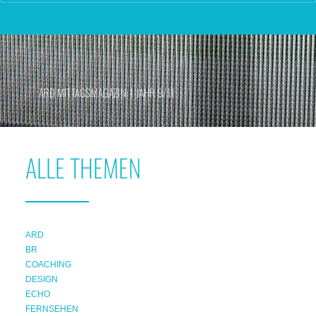
ARD MITTAGSMAGAZIN: 1 JAHR 9/11
ALLE THEMEN
ARD
BR
COACHING
DESIGN
ECHO
FERNSEHEN