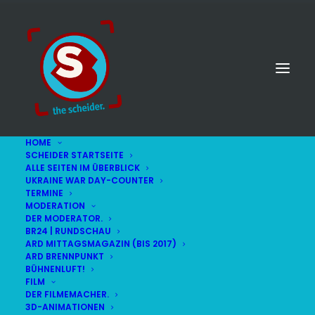
HOME
SCHEIDER STARTSEITE
ALLE SEITEN IM ÜBERBLICK
UKRAINE WAR DAY-COUNTER
TERMINE
MODERATION
DER MODERATOR.
Carmina Burana
BR24 | RUNDSCHAU
ARD MITTAGSMAGAZIN (BIS 2017)
ARD BRENNPUNKT
BÜHNENLUFT!
FILM
DER FILMEMACHER.
3D-ANIMATIONEN