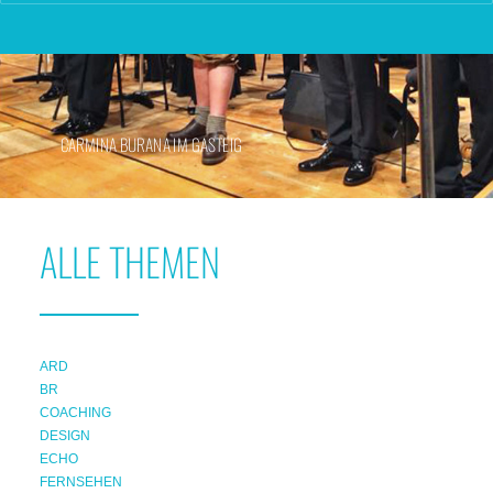
CARMINA BURANA IM GASTEIG
ALLE THEMEN
ARD
BR
COACHING
DESIGN
ECHO
FERNSEHEN