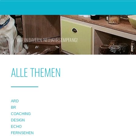
WIR IN BAYERN: NEUJAHRSEMPFANG!
ALLE THEMEN
ARD
BR
COACHING
DESIGN
ECHO
FERNSEHEN