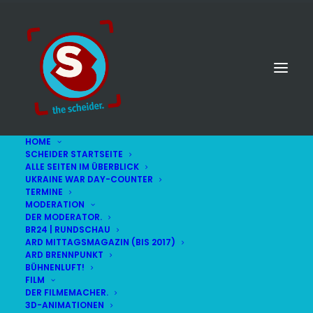
HOME
SCHEIDER STARTSEITE
ALLE SEITEN IM ÜBERBLICK
UKRAINE WAR DAY-COUNTER
TERMINE
MODERATION
DER MODERATOR.
Constanze Lindner
BR24 | RUNDSCHAU
ARD MITTAGSMAGAZIN (BIS 2017)
ARD BRENNPUNKT
BÜHNENLUFT!
FILM
DER FILMEMACHER.
3D-ANIMATIONEN