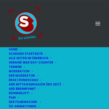
HOME
SCHEIDER STARTSEITE
ALLE SEITEN IM ÜBERBLICK
UKRAINE WAR DAY-COUNTER
TERMINE
MODERATION
DER MODERATOR.
Einweihung
BR24 | RUNDSCHAU
ARD MITTAGSMAGAZIN (BIS 2017)
ARD BRENNPUNKT
BÜHNENLUFT!
FILM
DER FILMEMACHER.
3D-ANIMATIONEN