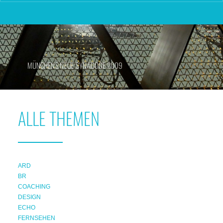
MÜNCHENS NEUE SYNAGOGE 2009
ALLE THEMEN
ARD
BR
COACHING
DESIGN
ECHO
FERNSEHEN