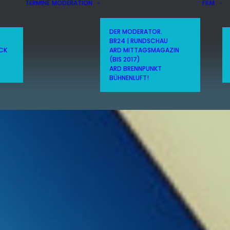
TERMINE
MODERATION
FILM
DER MODERATOR.
BR24 | RUNDSCHAU
ICK
ARD MITTAGSMAGAZIN
(BIS 2017)
ARD BRENNPUNKT
BÜHNENLUFT!