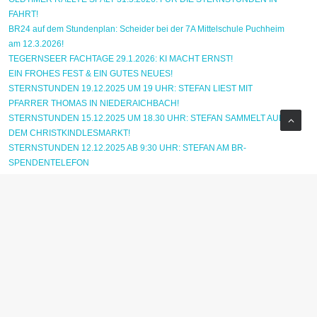
FAHRT!
BR24 auf dem Stundenplan: Scheider bei der 7A Mittelschule Puchheim
am 12.3.2026!
TEGERNSEER FACHTAGE 29.1.2026: KI MACHT ERNST!
EIN FROHES FEST & EIN GUTES NEUES!
STERNSTUNDEN 19.12.2025 UM 19 UHR: STEFAN LIEST MIT
PFARRER THOMAS IN NIEDERAICHBACH!
STERNSTUNDEN 15.12.2025 UM 18.30 UHR: STEFAN SAMMELT AUF
DEM CHRISTKINDLESMARKT!
STERNSTUNDEN 12.12.2025 AB 9:30 UHR: STEFAN AM BR-
SPENDENTELEFON
Mittelbayerische Zeitung 12.10.2025: Promi-Alarm in Rengschburg!