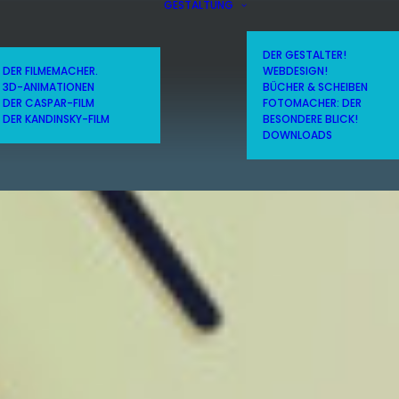
GESTALTUNG
DER GESTALTER!
DER FILMEMACHER.
WEBDESIGN!
3D-ANIMATIONEN
BÜCHER & SCHEIBEN
DER CASPAR-FILM
FOTOMACHER: DER
DER KANDINSKY-FILM
BESONDERE BLICK!
DOWNLOADS