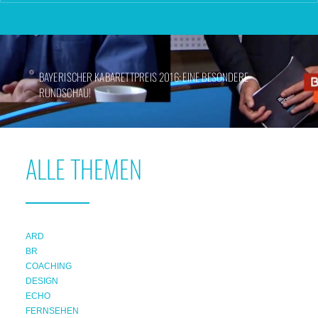
BAYERISCHER KABARETTPREIS 2016: EINE BESONDERE
RUNDSCHAU!
ALLE THEMEN
ARD
BR
COACHING
DESIGN
ECHO
FERNSEHEN