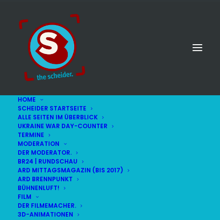
HOME
SCHEIDER STARTSEITE
ALLE SEITEN IM ÜBERBLICK
UKRAINE WAR DAY-COUNTER
TERMINE
MODERATION
DER MODERATOR.
Kabarettpreis
BR24 | RUNDSCHAU
ARD MITTAGSMAGAZIN (BIS 2017)
ARD BRENNPUNKT
BÜHNENLUFT!
FILM
DER FILMEMACHER.
3D-ANIMATIONEN