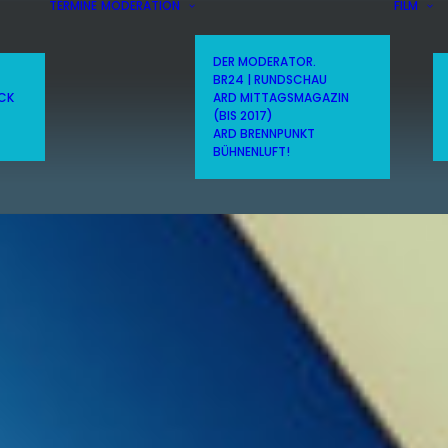
TERMINE
MODERATION
FILM
DER MODERATOR.
BR24 | RUNDSCHAU
ICK
ARD MITTAGSMAGAZIN
(BIS 2017)
ARD BRENNPUNKT
BÜHNENLUFT!