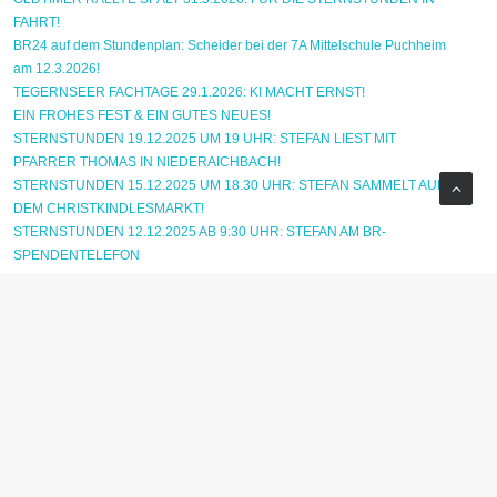
FAHRT!
BR24 auf dem Stundenplan: Scheider bei der 7A Mittelschule Puchheim
am 12.3.2026!
TEGERNSEER FACHTAGE 29.1.2026: KI MACHT ERNST!
EIN FROHES FEST & EIN GUTES NEUES!
STERNSTUNDEN 19.12.2025 UM 19 UHR: STEFAN LIEST MIT
PFARRER THOMAS IN NIEDERAICHBACH!
STERNSTUNDEN 15.12.2025 UM 18.30 UHR: STEFAN SAMMELT AUF
DEM CHRISTKINDLESMARKT!
STERNSTUNDEN 12.12.2025 AB 9:30 UHR: STEFAN AM BR-
SPENDENTELEFON
Mittelbayerische Zeitung 12.10.2025: Promi-Alarm in Rengschburg!