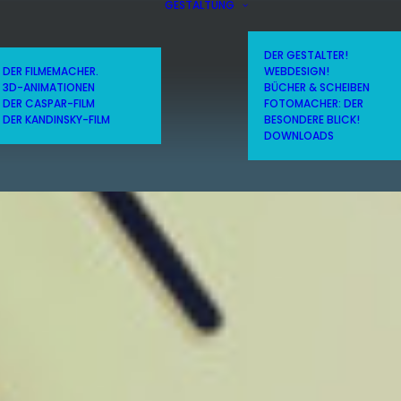
GESTALTUNG
DER GESTALTER!
DER FILMEMACHER.
WEBDESIGN!
3D-ANIMATIONEN
BÜCHER & SCHEIBEN
DER CASPAR-FILM
FOTOMACHER: DER
DER KANDINSKY-FILM
BESONDERE BLICK!
DOWNLOADS