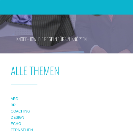
KNOPF-HOW: DIE REGELN FÜRS ZUKNÖPFEN!
ALLE THEMEN
ARD
BR
COACHING
DESIGN
ECHO
FERNSEHEN