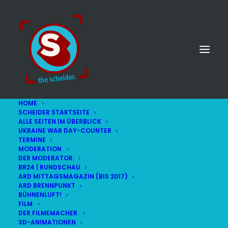
HOME
SCHEIDER STARTSEITE
ALLE SEITEN IM ÜBERBLICK
UKRAINE WAR DAY-COUNTER
TERMINE
MODERATION
DER MODERATOR.
Knopf
BR24 | RUNDSCHAU
ARD MITTAGSMAGAZIN (BIS 2017)
ARD BRENNPUNKT
BÜHNENLUFT!
FILM
DER FILMEMACHER.
3D-ANIMATIONEN