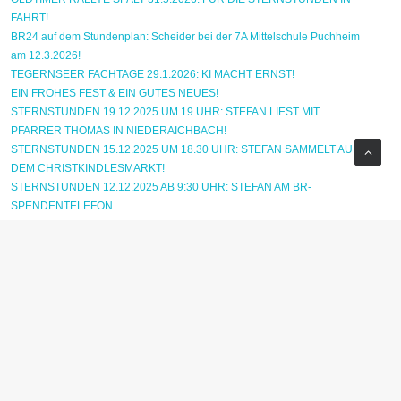
FAHRT!
BR24 auf dem Stundenplan: Scheider bei der 7A Mittelschule Puchheim
am 12.3.2026!
TEGERNSEER FACHTAGE 29.1.2026: KI MACHT ERNST!
EIN FROHES FEST & EIN GUTES NEUES!
STERNSTUNDEN 19.12.2025 UM 19 UHR: STEFAN LIEST MIT
PFARRER THOMAS IN NIEDERAICHBACH!
STERNSTUNDEN 15.12.2025 UM 18.30 UHR: STEFAN SAMMELT AUF
DEM CHRISTKINDLESMARKT!
STERNSTUNDEN 12.12.2025 AB 9:30 UHR: STEFAN AM BR-
SPENDENTELEFON
Mittelbayerische Zeitung 12.10.2025: Promi-Alarm in Rengschburg!