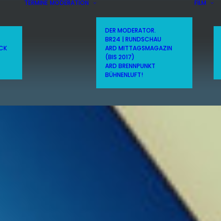
TERMINE
MODERATION
FILM
DER MODERATOR.
BR24 | RUNDSCHAU
ICK
ARD MITTAGSMAGAZIN
(BIS 2017)
ARD BRENNPUNKT
BÜHNENLUFT!