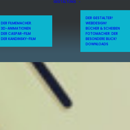
GESTALTUNG
DER GESTALTER!
DER FILMEMACHER.
WEBDESIGN!
3D-ANIMATIONEN
BÜCHER & SCHEIBEN
DER CASPAR-FILM
FOTOMACHER: DER
DER KANDINSKY-FILM
BESONDERE BLICK!
DOWNLOADS