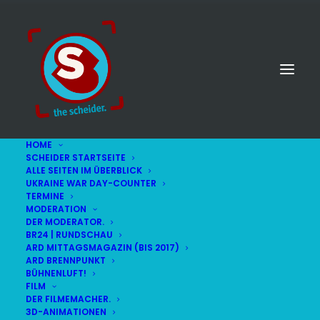
HOME
SCHEIDER STARTSEITE
ALLE SEITEN IM ÜBERBLICK
UKRAINE WAR DAY-COUNTER
TERMINE
MODERATION
DER MODERATOR.
Podiumsdiskussionen
BR24 | RUNDSCHAU
ARD MITTAGSMAGAZIN (BIS 2017)
ARD BRENNPUNKT
BÜHNENLUFT!
FILM
DER FILMEMACHER.
3D-ANIMATIONEN