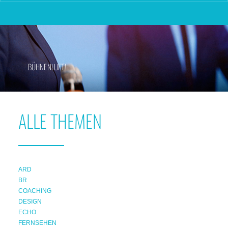
BÜHNENLUFT!
ALLE THEMEN
ARD
BR
COACHING
DESIGN
ECHO
FERNSEHEN