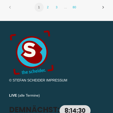
1
2
3
…
80
© STEFAN SCHEIDER
IMPRESSUM
LIVE
(
alle Termine
)
DEMNÄCHST:
8:14:29