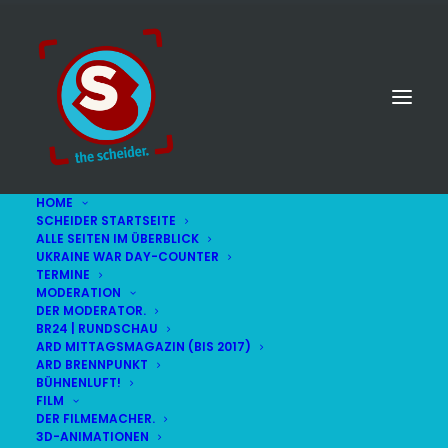
HOME
SCHEIDER STARTSEITE
ALLE SEITEN IM ÜBERBLICK
UKRAINE WAR DAY-COUNTER
TERMINE
MODERATION
DER MODERATOR.
Sondersendung
BR24 | RUNDSCHAU
ARD MITTAGSMAGAZIN (BIS 2017)
ARD BRENNPUNKT
BÜHNENLUFT!
FILM
DER FILMEMACHER.
3D-ANIMATIONEN