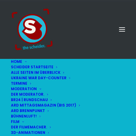
HOME
SCHEIDER STARTSEITE
ALLE SEITEN IM ÜBERBLICK
UKRAINE WAR DAY-COUNTER
TERMINE
MODERATION
DER MODERATOR.
Spiele
BR24 | RUNDSCHAU
ARD MITTAGSMAGAZIN (BIS 2017)
ARD BRENNPUNKT
BÜHNENLUFT!
FILM
DER FILMEMACHER.
3D-ANIMATIONEN