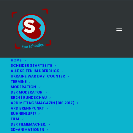
HOME
SCHEIDER STARTSEITE
ALLE SEITEN IM ÜBERBLICK
UKRAINE WAR DAY-COUNTER
TERMINE
MODERATION
DER MODERATOR.
Spurwechsel
BR24 | RUNDSCHAU
ARD MITTAGSMAGAZIN (BIS 2017)
ARD BRENNPUNKT
BÜHNENLUFT!
FILM
DER FILMEMACHER.
3D-ANIMATIONEN