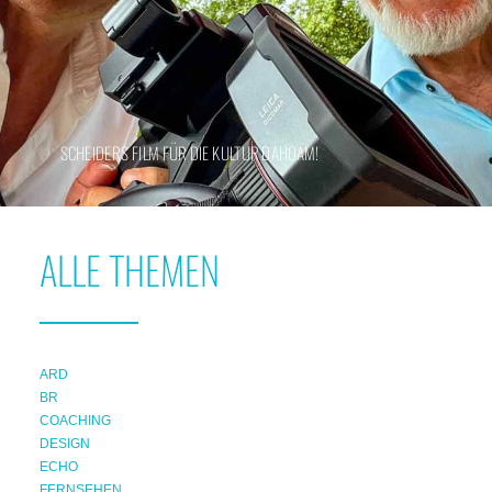
SCHEIDERS FILM FÜR DIE KULTUR DAHOAM!
ALLE THEMEN
ARD
BR
COACHING
DESIGN
ECHO
FERNSEHEN