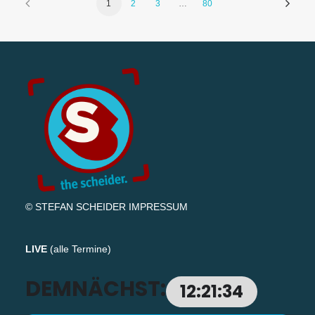
1
2
3
…
80
© STEFAN SCHEIDER
IMPRESSUM
LIVE
(
alle Termine
)
DEMNÄCHST:
12:21:33