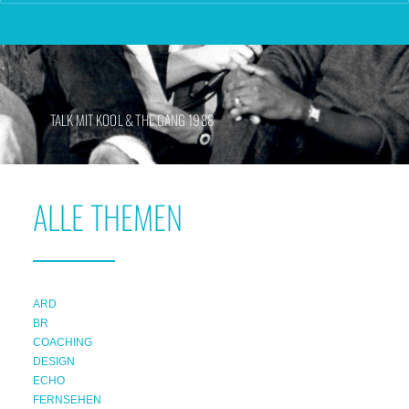
TALK MIT KOOL & THE GANG 1988
ALLE THEMEN
ARD
BR
COACHING
DESIGN
ECHO
FERNSEHEN