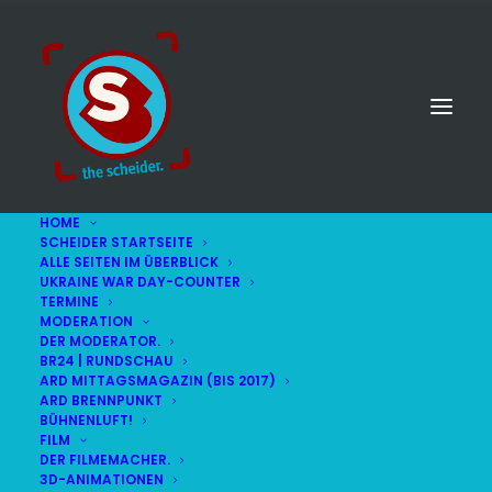
HOME
SCHEIDER STARTSEITE
ALLE SEITEN IM ÜBERBLICK
UKRAINE WAR DAY-COUNTER
TERMINE
MODERATION
DER MODERATOR.
Stars
BR24 | RUNDSCHAU
ARD MITTAGSMAGAZIN (BIS 2017)
ARD BRENNPUNKT
BÜHNENLUFT!
FILM
DER FILMEMACHER.
3D-ANIMATIONEN