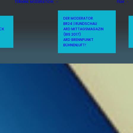
TERMINE
MODERATION
FILM
DER MODERATOR.
BR24 | RUNDSCHAU
ICK
ARD MITTAGSMAGAZIN
(BIS 2017)
ARD BRENNPUNKT
BÜHNENLUFT!