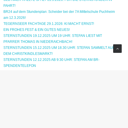
FAHRT!
BR24 auf dem Stundenplan: Scheider bei der 7A Mittelschule Puchheim
am 12.3.2026!
TEGERNSEER FACHTAGE 29.1.2026: KI MACHT ERNST!
EIN FROHES FEST & EIN GUTES NEUES!
STERNSTUNDEN 19.12.2025 UM 19 UHR: STEFAN LIEST MIT
PFARRER THOMAS IN NIEDERAICHBACH!
STERNSTUNDEN 15.12.2025 UM 18.30 UHR: STEFAN SAMMELT AUF
DEM CHRISTKINDLESMARKT!
STERNSTUNDEN 12.12.2025 AB 9:30 UHR: STEFAN AM BR-
SPENDENTELEFON
Mittelbayerische Zeitung 12.10.2025: Promi-Alarm in Rengschburg!