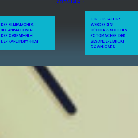
GESTALTUNG
DER GESTALTER!
DER FILMEMACHER.
WEBDESIGN!
3D-ANIMATIONEN
BÜCHER & SCHEIBEN
DER CASPAR-FILM
FOTOMACHER: DER
DER KANDINSKY-FILM
BESONDERE BLICK!
DOWNLOADS