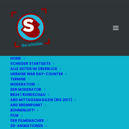
HOME
SCHEIDER STARTSEITE
ALLE SEITEN IM ÜBERBLICK
UKRAINE WAR DAY-COUNTER
TERMINE
MODERATION
DER MODERATOR.
Zwiesel
BR24 | RUNDSCHAU
ARD MITTAGSMAGAZIN (BIS 2017)
ARD BRENNPUNKT
BÜHNENLUFT!
FILM
DER FILMEMACHER.
3D-ANIMATIONEN