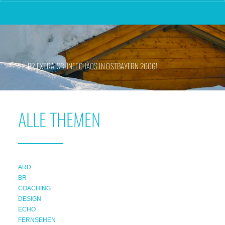
BR EXTRA: SCHNEECHAOS IN OSTBAYERN 2006!
ALLE THEMEN
ARD
BR
COACHING
DESIGN
ECHO
FERNSEHEN