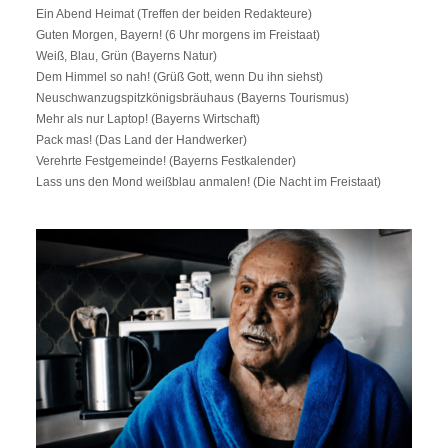
Ein Abend Heimat (Treffen der beiden Redakteure)
Guten Morgen, Bayern! (6 Uhr morgens im Freistaat)
Weiß, Blau, Grün (Bayerns Natur)
Dem Himmel so nah! (Grüß Gott, wenn Du ihn siehst)
Neuschwanzugspitzkönigsbräuhaus (Bayerns Tourismus)
Mehr als nur Laptop! (Bayerns Wirtschaft)
Pack mas! (Das Land der Handwerker)
Verehrte Festgemeinde! (Bayerns Festkalender)
Lass uns den Mond weißblau anmalen! (Die Nacht im Freistaat)