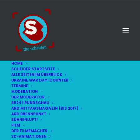
HOME
SCHEIDER STARTSEITE
ALLE SEITEN IM ÜBERBLICK
UKRAINE WAR DAY-COUNTER
TERMINE
MODERATION
DER MODERATOR.
BR24 | RUNDSCHAU
ARD MITTAGSMAGAZIN (BIS 2017)
ARD BRENNPUNKT
BÜHNENLUFT!
FILM
DER FILMEMACHER.
3D-ANIMATIONEN