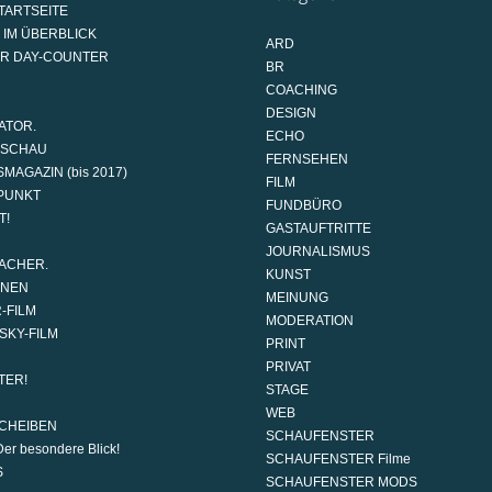
TARTSEITE
 IM ÜBERBLICK
ARD
AR DAY-COUNTER
BR
COACHING
DESIGN
ATOR.
ECHO
DSCHAU
FERNSEHEN
MAGAZIN (bis 2017)
FILM
PUNKT
FUNDBÜRO
T!
GASTAUFTRITTE
JOURNALISMUS
ACHER.
KUNST
ONEN
MEINUNG
-FILM
MODERATION
SKY-FILM
PRINT
PRIVAT
TER!
STAGE
WEB
CHEIBEN
SCHAUFENSTER
er besondere Blick!
SCHAUFENSTER Filme
S
SCHAUFENSTER MODS