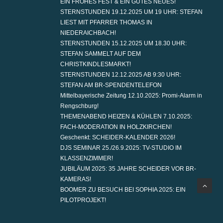
EIN FROHES FEST & EIN GUTES NEUES!
STERNSTUNDEN 19.12.2025 UM 19 UHR: STEFAN
LIEST MIT PFARRER THOMAS IN
NIEDERAICHBACH!
STERNSTUNDEN 15.12.2025 UM 18.30 UHR:
STEFAN SAMMELT AUF DEM
CHRISTKINDLESMARKT!
STERNSTUNDEN 12.12.2025 AB 9:30 UHR:
STEFAN AM BR-SPENDENTELEFON
Mittelbayerische Zeitung 12.10.2025: Promi-Alarm in
Rengschburg!
THEMENABEND HEIZEN & KÜHLEN 7.10.2025:
FACH-MODERATION IN HOLZKIRCHEN!
Geschenkt: SCHEIDER-KALENDER 2026!
DJS SEMINAR 25./26.9.2025: TV-STUDIO IM
KLASSENZIMMER!
JUBILÄUM 2025: 35 JAHRE SCHEIDER VOR BR-
KAMERAS!
BOOMER ZU BESUCH BEI SOPHIA 2025: EIN
PILOTPROJEKT!