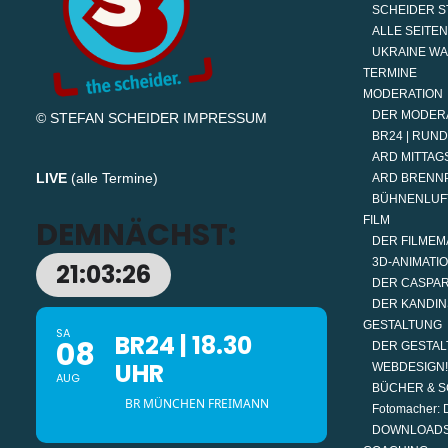
SCHEIDER S
ALLE SEITEN
UKRAINE W
TERMINE
MODERATION
DER MODER
© STEFAN SCHEIDER
IMPRESSUM
BR24 | RUN
ARD MITTAGS
LIVE
(
alle Termine
)
ARD BRENN
BÜHNENLUF
FILM
DEMNÄCHST:
DER FILMEM
3D-ANIMATI
21:03:25
DER CASPAR
DER KANDIN
GESTALTUNG
SA
BR24 | 18.30
08
DER GESTAL
UHR
WEBDESIGN!
AUG
BÜCHER & S
BR MÜNCHEN FREIMANN
Fotomacher: D
DOWNLOAD