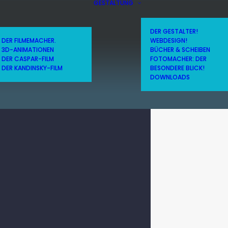
GESTALTUNG
DER GESTALTER!
DER FILMEMACHER.
WEBDESIGN!
3D-ANIMATIONEN
BÜCHER & SCHEIBEN
DER CASPAR-FILM
FOTOMACHER: DER
DER KANDINSKY-FILM
BESONDERE BLICK!
DOWNLOADS