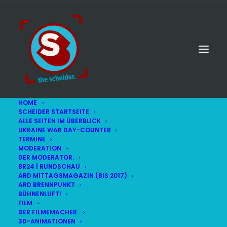
HOME
SCHEIDER STARTSEITE
THIS IS A REPEATING EVENT
5. JUNI 2018 18:30
ALLE SEITEN IM ÜBERBLICK
UKRAINE WAR DAY-COUNTER
TERMINE
MO
MODERATION
BR RUNDSCHAU | 18.30 UHR
04
DER MODERATOR.
BR24 | RUNDSCHAU
BR MÜNCHEN FREIMANN
JUN
ARD MITTAGSMAGAZIN (BIS 2017)
ARD BRENNPUNKT
BÜHNENLUFT!
FILM
DER FILMEMACHER.
3D-ANIMATIONEN