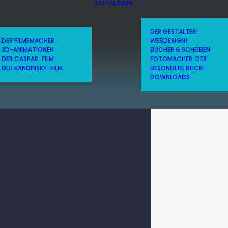
GESTALTUNG
DER GESTALTER!
DER FILMEMACHER.
WEBDESIGN!
3D-ANIMATIONEN
BÜCHER & SCHEIBEN
DER CASPAR-FILM
FOTOMACHER: DER
DER KANDINSKY-FILM
BESONDERE BLICK!
DOWNLOADS