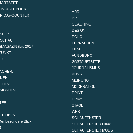
TARTSEITE
 IM ÜBERBLICK
ARD
AR DAY-COUNTER
BR
COACHING
DESIGN
ATOR.
ECHO
DSCHAU
FERNSEHEN
MAGAZIN (bis 2017)
FILM
PUNKT
FUNDBÜRO
T!
GASTAUFTRITTE
JOURNALISMUS
ACHER.
KUNST
ONEN
MEINUNG
-FILM
MODERATION
SKY-FILM
PRINT
PRIVAT
TER!
STAGE
WEB
CHEIBEN
SCHAUFENSTER
er besondere Blick!
SCHAUFENSTER Filme
S
SCHAUFENSTER MODS