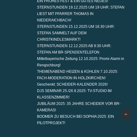
EIN FROHES FEST & EIN GUTES NEUES!
STERNSTUNDEN 19.12.2025 UM 19 UHR: STEFAN
LIEST MIT PFARRER THOMAS IN
NIEDERAICHBACH!
STERNSTUNDEN 15.12.2025 UM 18.30 UHR:
STEFAN SAMMELT AUF DEM
CHRISTKINDLESMARKT!
STERNSTUNDEN 12.12.2025 AB 9:30 UHR:
STEFAN AM BR-SPENDENTELEFON
Mittelbayerische Zeitung 12.10.2025: Promi-Alarm in
Rengschburg!
THEMENABEND HEIZEN & KÜHLEN 7.10.2025:
FACH-MODERATION IN HOLZKIRCHEN!
Geschenkt: SCHEIDER-KALENDER 2026!
DJS SEMINAR 25./26.9.2025: TV-STUDIO IM
KLASSENZIMMER!
JUBILÄUM 2025: 35 JAHRE SCHEIDER VOR BR-
KAMERAS!
BOOMER ZU BESUCH BEI SOPHIA 2025: EIN
PILOTPROJEKT!