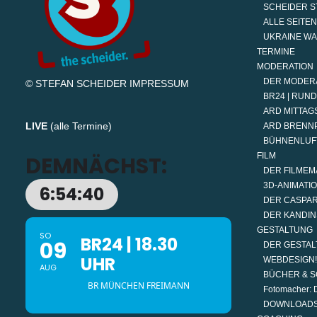
SCHEIDER S
ALLE SEITEN
UKRAINE W
TERMINE
MODERATION
DER MODER
© STEFAN SCHEIDER
IMPRESSUM
BR24 | RUN
ARD MITTAGS
LIVE
(
alle Termine
)
ARD BRENN
BÜHNENLUF
FILM
DEMNÄCHST:
DER FILMEM
3D-ANIMATI
6:54:39
DER CASPAR
DER KANDIN
GESTALTUNG
SO
BR24 | 18.30
09
DER GESTAL
UHR
WEBDESIGN!
AUG
BÜCHER & S
BR MÜNCHEN FREIMANN
Fotomacher: D
DOWNLOAD