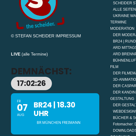
SCHEIDER S
ALLE SEITEN
UKRAINE W
TERMINE
MODERATION
DER MODER
© STEFAN SCHEIDER
IMPRESSUM
BR24 | RUN
ARD MITTAGS
LIVE
(
alle Termine
)
ARD BRENN
BÜHNENLUF
FILM
DEMNÄCHST:
DER FILMEM
3D-ANIMATI
17:02:25
DER CASPAR
DER KANDIN
GESTALTUNG
FR
BR24 | 18.30
07
DER GESTAL
UHR
WEBDESIGN!
AUG
BÜCHER & S
BR MÜNCHEN FREIMANN
Fotomacher: D
DOWNLOAD