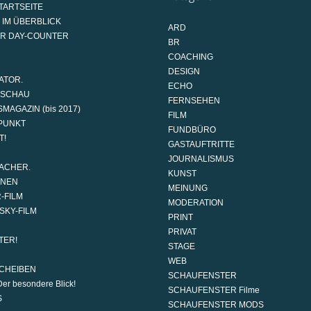
TARTSEITE
 IM ÜBERBLICK
ARD
AR DAY-COUNTER
BR
COACHING
DESIGN
ATOR.
ECHO
DSCHAU
FERNSEHEN
MAGAZIN (bis 2017)
FILM
PUNKT
FUNDBÜRO
T!
GASTAUFTRITTE
JOURNALISMUS
ACHER.
KUNST
ONEN
MEINUNG
-FILM
MODERATION
SKY-FILM
PRINT
PRIVAT
TER!
STAGE
WEB
CHEIBEN
SCHAUFENSTER
er besondere Blick!
SCHAUFENSTER Filme
S
SCHAUFENSTER MODS