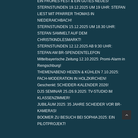
EIN FROHES FEST & EIN GUTES NEUES!
STERNSTUNDEN 19.12.2025 UM 19 UHR: STEFAN
LIEST MIT PFARRER THOMAS IN
NIEDERAICHBACH!
STERNSTUNDEN 15.12.2025 UM 18.30 UHR:
STEFAN SAMMELT AUF DEM
CHRISTKINDLESMARKT!
STERNSTUNDEN 12.12.2025 AB 9:30 UHR:
STEFAN AM BR-SPENDENTELEFON
Mittelbayerische Zeitung 12.10.2025: Promi-Alarm in
Rengschburg!
THEMENABEND HEIZEN & KÜHLEN 7.10.2025:
FACH-MODERATION IN HOLZKIRCHEN!
Geschenkt: SCHEIDER-KALENDER 2026!
DJS SEMINAR 25./26.9.2025: TV-STUDIO IM
KLASSENZIMMER!
JUBILÄUM 2025: 35 JAHRE SCHEIDER VOR BR-
KAMERAS!
BOOMER ZU BESUCH BEI SOPHIA 2025: EIN
PILOTPROJEKT!