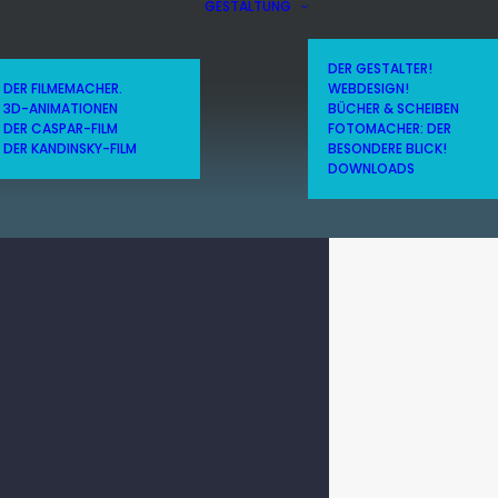
GESTALTUNG
DER GESTALTER!
DER FILMEMACHER.
WEBDESIGN!
3D-ANIMATIONEN
BÜCHER & SCHEIBEN
DER CASPAR-FILM
FOTOMACHER: DER
DER KANDINSKY-FILM
BESONDERE BLICK!
DOWNLOADS