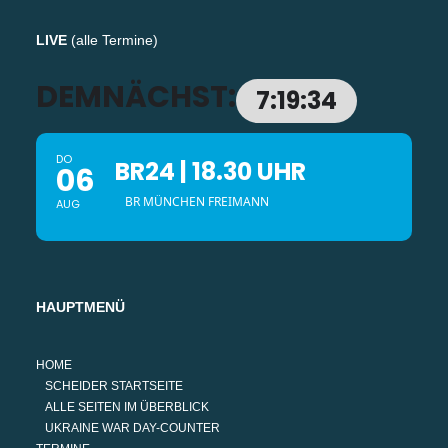
LIVE
(
alle Termine
)
DEMNÄCHST:
7:19:33
DO
BR24 | 18.30 UHR
06
BR MÜNCHEN FREIMANN
AUG
HAUPTMENÜ
HOME
SCHEIDER STARTSEITE
ALLE SEITEN IM ÜBERBLICK
UKRAINE WAR DAY-COUNTER