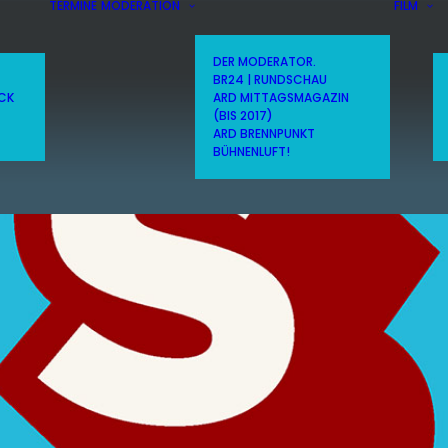
TERMINE
MODERATION
FILM
DER MODERATOR.
GERMEISTER-DEBATTE GMUND
BR24 | RUNDSCHAU
ICK
ARD MITTAGSMAGAZIN
(BIS 2017)
ARD BRENNPUNKT
BÜHNENLUFT!