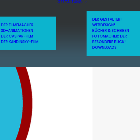
GESTALTUNG
DER GESTALTER!
DER FILMEMACHER.
WEBDESIGN!
3D-ANIMATIONEN
BÜCHER & SCHEIBEN
DER CASPAR-FILM
FOTOMACHER: DER
DER KANDINSKY-FILM
BESONDERE BLICK!
DOWNLOADS