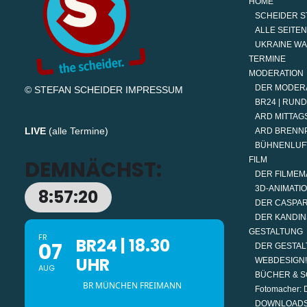
HOME
SCHEIDER S
ALLE SEITEN
UKRAINE W
TERMINE
MODERATION
DER MODER
© STEFAN SCHEIDER
IMPRESSUM
BR24 | RUN
ARD MITTAGS
LIVE
(
alle Termine
)
ARD BRENN
BÜHNENLUF
FILM
DEMNÄCHST:
DER FILMEM
3D-ANIMATI
8:57:19
DER CASPAR
DER KANDIN
GESTALTUNG
FR
BR24 | 18.30
07
DER GESTAL
UHR
WEBDESIGN!
AUG
BÜCHER & S
BR MÜNCHEN FREIMANN
Fotomacher: D
DOWNLOAD