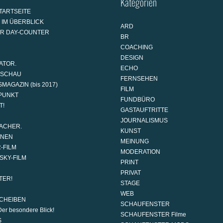
Kategorien
TARTSEITE
 IM ÜBERBLICK
ARD
AR DAY-COUNTER
BR
COACHING
DESIGN
ATOR.
ECHO
DSCHAU
FERNSEHEN
MAGAZIN (bis 2017)
FILM
PUNKT
FUNDBÜRO
T!
GASTAUFTRITTE
JOURNALISMUS
ACHER.
KUNST
ONEN
MEINUNG
-FILM
MODERATION
SKY-FILM
PRINT
PRIVAT
TER!
STAGE
WEB
CHEIBEN
SCHAUFENSTER
er besondere Blick!
SCHAUFENSTER Filme
S