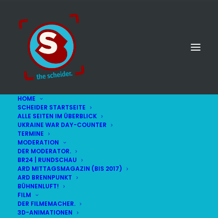
HOME
SCHEIDER STARTSEITE
ALLE SEITEN IM ÜBERBLICK
UKRAINE WAR DAY-COUNTER
TERMINE
MODERATION
DER MODERATOR.
2017
BR24 | RUNDSCHAU
ARD MITTAGSMAGAZIN (BIS 2017)
ARD BRENNPUNKT
BÜHNENLUFT!
FILM
DER FILMEMACHER.
3D-ANIMATIONEN