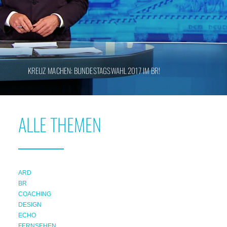
KREUZ MACHEN: BUNDESTAGSWAHL 2017 IM BR!
ALLE THEMEN
ARD
BR
COACHING
DESIGN
ECHO
FERNSEHEN