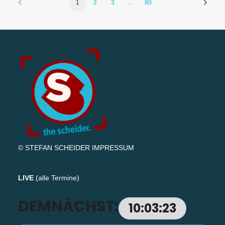
1
2
3
…
80
© STEFAN SCHEIDER
IMPRESSUM
LIVE
(
alle Termine
)
DEMNÄCHST:
10:03:22