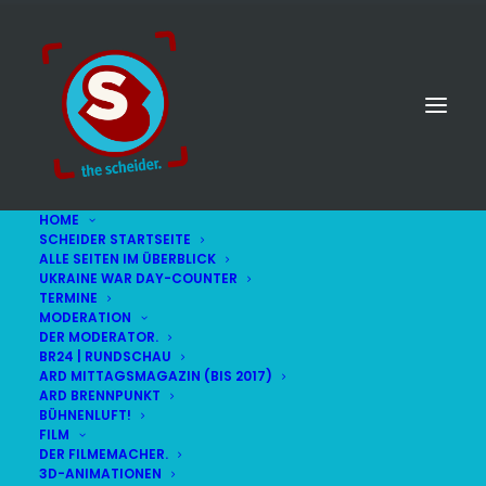
HOME
SCHEIDER STARTSEITE
ALLE SEITEN IM ÜBERBLICK
UKRAINE WAR DAY-COUNTER
TERMINE
MODERATION
DER MODERATOR.
Erste Hilfe
BR24 | RUNDSCHAU
ARD MITTAGSMAGAZIN (BIS 2017)
ARD BRENNPUNKT
BÜHNENLUFT!
FILM
DER FILMEMACHER.
3D-ANIMATIONEN