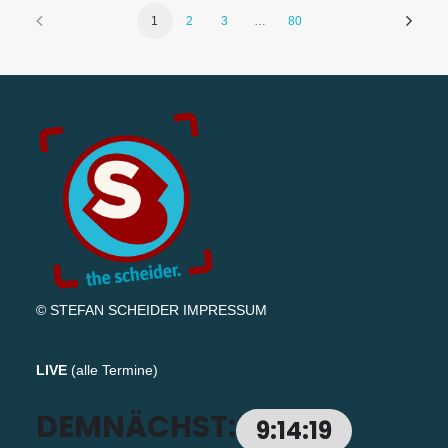
1
2
3
…
80
© STEFAN SCHEIDER
IMPRESSUM
LIVE
(
alle Termine
)
DEMNÄCHST:
9:14:18