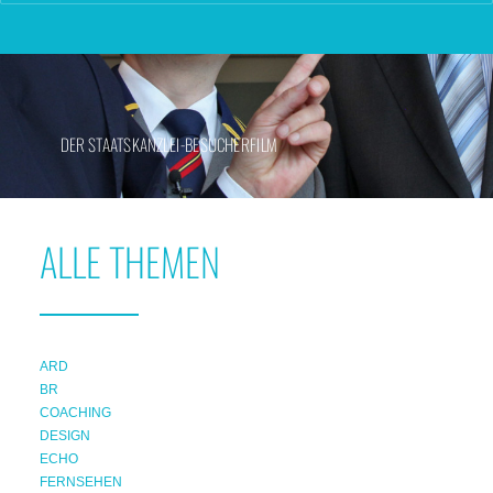
DER STAATSKANZLEI-BESUCHERFILM
ALLE THEMEN
ARD
BR
COACHING
DESIGN
ECHO
FERNSEHEN