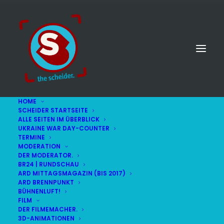
HOME
SCHEIDER STARTSEITE
ALLE SEITEN IM ÜBERBLICK
UKRAINE WAR DAY-COUNTER
TERMINE
MODERATION
DER MODERATOR.
Politik
BR24 | RUNDSCHAU
ARD MITTAGSMAGAZIN (BIS 2017)
ARD BRENNPUNKT
BÜHNENLUFT!
FILM
DER FILMEMACHER.
3D-ANIMATIONEN