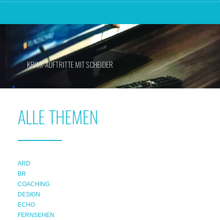
KRIMI-AUFTRITTE MIT SCHEIDER
ALLE THEMEN
ARD
BR
COACHING
DESIGN
ECHO
FERNSEHEN