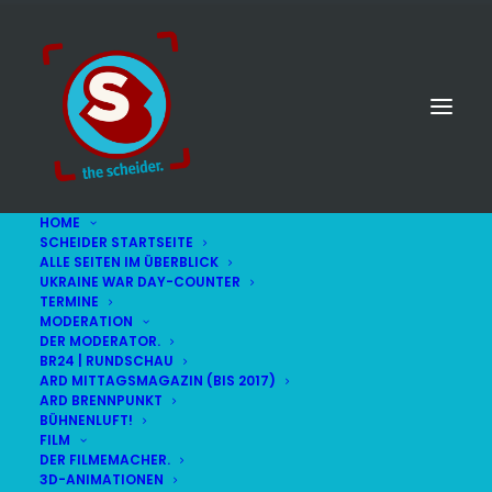
HOME
SCHEIDER STARTSEITE
ALLE SEITEN IM ÜBERBLICK
UKRAINE WAR DAY-COUNTER
TERMINE
MODERATION
DER MODERATOR.
Tatort
BR24 | RUNDSCHAU
ARD MITTAGSMAGAZIN (BIS 2017)
ARD BRENNPUNKT
BÜHNENLUFT!
FILM
DER FILMEMACHER.
3D-ANIMATIONEN