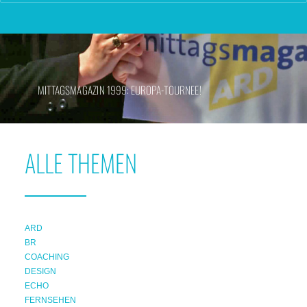
MITTAGSMAGAZIN 1999: EUROPA-TOURNEE!
ALLE THEMEN
ARD
BR
COACHING
DESIGN
ECHO
FERNSEHEN