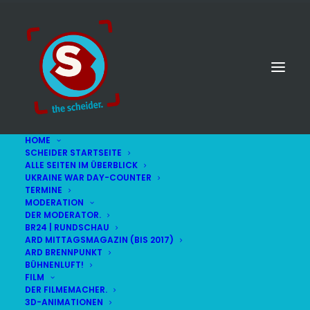
HOME
SCHEIDER STARTSEITE
ALLE SEITEN IM ÜBERBLICK
UKRAINE WAR DAY-COUNTER
TERMINE
MODERATION
DER MODERATOR.
Tournee
BR24 | RUNDSCHAU
ARD MITTAGSMAGAZIN (BIS 2017)
ARD BRENNPUNKT
BÜHNENLUFT!
FILM
DER FILMEMACHER.
3D-ANIMATIONEN