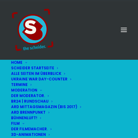
HOME
SCHEIDER STARTSEITE
ALLE SEITEN IM ÜBERBLICK
UKRAINE WAR DAY-COUNTER
TERMINE
MODERATION
DER MODERATOR.
Kinder
BR24 | RUNDSCHAU
ARD MITTAGSMAGAZIN (BIS 2017)
ARD BRENNPUNKT
BÜHNENLUFT!
FILM
DER FILMEMACHER.
3D-ANIMATIONEN