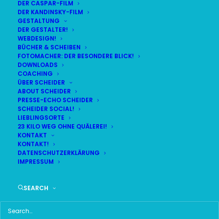
DER CASPAR-FILM
DER KANDINSKY-FILM
GESTALTUNG
DER GESTALTER!
WEBDESIGN!
NEUE TRAININGS-EINHEIT!
BÜCHER & SCHEIBEN
FOTOMACHER: DER BESONDERE BLICK!
DOWNLOADS
COACHING
ÜBER SCHEIDER
ABOUT SCHEIDER
PRESSE-ECHO SCHEIDER
SCHEIDER SOCIAL!
LIEBLINGSORTE
23 KILO WEG OHNE QUÄLEREI!
KONTAKT
KONTAKT!
DATENSCHUTZERKLÄRUNG
IMPRESSUM
SEARCH
Neue Spiel, neues Glück! Die Lauf10-Truppe trifft sich
am Sender in Freimann für eine allererste gemeinsame
Trainingseinheit. Mit von der Partie: Unsere neuen