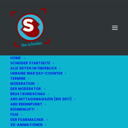
HOME
SCHEIDER STARTSEITE
ALLE SEITEN IM ÜBERBLICK
UKRAINE WAR DAY-COUNTER
TERMINE
MODERATION
DER MODERATOR.
BR24 | RUNDSCHAU
ARD MITTAGSMAGAZIN (BIS 2017)
ARD BRENNPUNKT
BÜHNENLUFT!
FILM
DER FILMEMACHER.
3D-ANIMATIONEN