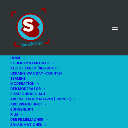
HOME
SCHEIDER STARTSEITE
ALLE SEITEN IM ÜBERBLICK
UKRAINE WAR DAY-COUNTER
TERMINE
MODERATION
DER MODERATOR.
BR24 | RUNDSCHAU
ARD MITTAGSMAGAZIN (BIS 2017)
ARD BRENNPUNKT
BÜHNENLUFT!
FILM
DER FILMEMACHER.
3D-ANIMATIONEN