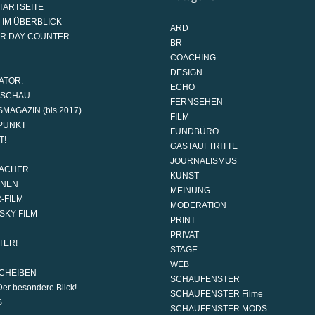
TARTSEITE
 IM ÜBERBLICK
ARD
AR DAY-COUNTER
BR
COACHING
DESIGN
ATOR.
ECHO
DSCHAU
FERNSEHEN
MAGAZIN (bis 2017)
FILM
PUNKT
FUNDBÜRO
T!
GASTAUFTRITTE
JOURNALISMUS
ACHER.
KUNST
ONEN
MEINUNG
-FILM
MODERATION
SKY-FILM
PRINT
PRIVAT
TER!
STAGE
WEB
CHEIBEN
SCHAUFENSTER
er besondere Blick!
SCHAUFENSTER Filme
S
SCHAUFENSTER MODS