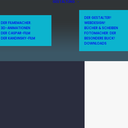
GESTALTUNG
DER GESTALTER!
DER FILMEMACHER.
WEBDESIGN!
3D-ANIMATIONEN
BÜCHER & SCHEIBEN
DER CASPAR-FILM
FOTOMACHER: DER
DER KANDINSKY-FILM
BESONDERE BLICK!
DOWNLOADS