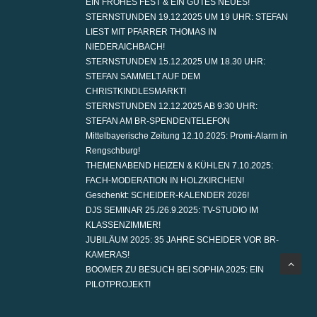
EIN FROHES FEST & EIN GUTES NEUES!
STERNSTUNDEN 19.12.2025 UM 19 UHR: STEFAN
LIEST MIT PFARRER THOMAS IN
NIEDERAICHBACH!
STERNSTUNDEN 15.12.2025 UM 18.30 UHR:
STEFAN SAMMELT AUF DEM
CHRISTKINDLESMARKT!
STERNSTUNDEN 12.12.2025 AB 9:30 UHR:
STEFAN AM BR-SPENDENTELEFON
Mittelbayerische Zeitung 12.10.2025: Promi-Alarm in
Rengschburg!
THEMENABEND HEIZEN & KÜHLEN 7.10.2025:
FACH-MODERATION IN HOLZKIRCHEN!
Geschenkt: SCHEIDER-KALENDER 2026!
DJS SEMINAR 25./26.9.2025: TV-STUDIO IM
KLASSENZIMMER!
JUBILÄUM 2025: 35 JAHRE SCHEIDER VOR BR-
KAMERAS!
BOOMER ZU BESUCH BEI SOPHIA 2025: EIN
PILOTPROJEKT!