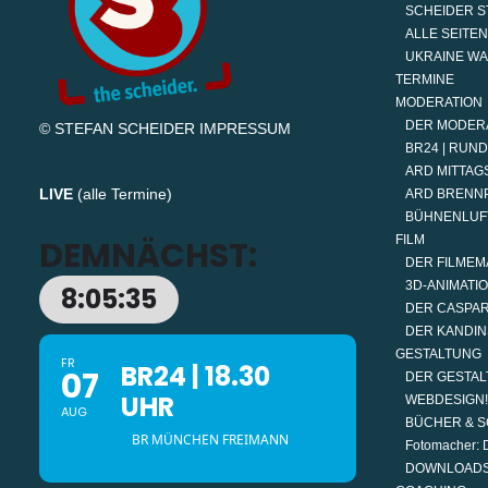
SCHEIDER S
ALLE SEITEN
UKRAINE W
TERMINE
MODERATION
DER MODER
© STEFAN SCHEIDER
IMPRESSUM
BR24 | RUN
ARD MITTAGS
LIVE
(
alle Termine
)
ARD BRENN
BÜHNENLUF
FILM
DEMNÄCHST:
DER FILMEM
3D-ANIMATI
8:05:34
DER CASPAR
DER KANDIN
GESTALTUNG
FR
BR24 | 18.30
07
DER GESTAL
UHR
WEBDESIGN!
AUG
BÜCHER & S
BR MÜNCHEN FREIMANN
Fotomacher: D
DOWNLOAD