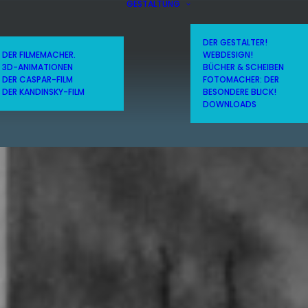
GESTALTUNG
DER GESTALTER!
DER FILMEMACHER.
WEBDESIGN!
3D-ANIMATIONEN
BÜCHER & SCHEIBEN
DER CASPAR-FILM
FOTOMACHER: DER
DER KANDINSKY-FILM
BESONDERE BLICK!
DOWNLOADS