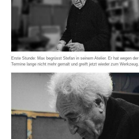
Erste Stunde: Max begrüsst Stefan in seinem Atelier. Er hat wegen der
Termine lange nicht mehr gemalt und greift jetzt wieder zum Werkzeu