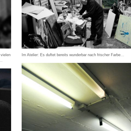
 vielen
Im Atelier: Es duftet bereits wunderbar nach frischer Farbe…
g…