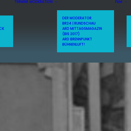
TERMINE
MODERATION
FILM
DER MODERATOR.
BR24 | RUNDSCHAU
ICK
ARD MITTAGSMAGAZIN
(BIS 2017)
ARD BRENNPUNKT
BÜHNENLUFT!