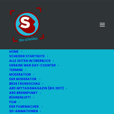
HOME
SCHEIDER STARTSEITE
ALLE SEITEN IM ÜBERBLICK
UKRAINE WAR DAY-COUNTER
TERMINE
MODERATION
DER MODERATOR.
GASTAUFTRITTE
BR24 | RUNDSCHAU
ARD MITTAGSMAGAZIN (BIS 2017)
ARD BRENNPUNKT
BÜHNENLUFT!
FILM
DER FILMEMACHER.
3D-ANIMATIONEN