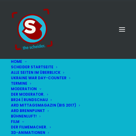
HOME
SCHEIDER STARTSEITE
ALLE SEITEN IM ÜBERBLICK
UKRAINE WAR DAY-COUNTER
TERMINE
MODERATION
DER MODERATOR.
BR24 | RUNDSCHAU
ARD MITTAGSMAGAZIN (BIS 2017)
ARD BRENNPUNKT
BÜHNENLUFT!
FILM
DER FILMEMACHER.
3D-ANIMATIONEN